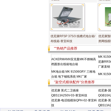
优尼康RFSP 375/3 线槽式地台箱/
优尼康预
布线箱-誉宜科技
类网线模
""热销产品推荐
MK 915
ACKERMANN安克曼MK不锈钢高
尼康RRS
档圆形出线箱地台箱
厂家直销
MK地台箱 MK 91506GRY 三格地
MK 91
台箱 地下铺线系统 MK厂家
"架空式模块配件"分类推荐
优尼康 英式二卫插座
优尼康-
QBS13A250V-03-誉宜科技
QGB10A
优尼康-电话线模块QPH-02-誉宜科
优尼康-
技
QBS13A2