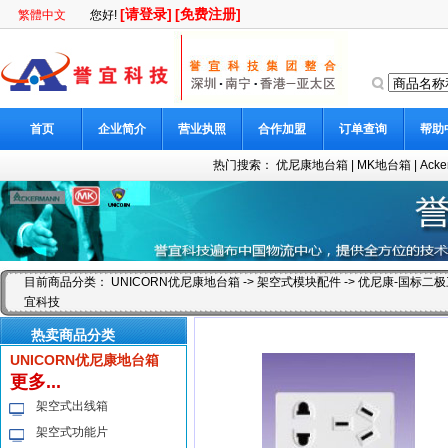
[请登录]
[免费注册]
繁體中文
您好!
首页
企业简介
营业执照
合作加盟
订单查询
帮助
热门搜索：
优尼康地台箱
|
MK地台箱
|
Ack
目前商品分类：
UNICORN优尼康地台箱
->
架空式模块配件
-> 优尼康-国标二极三
宜科技
热卖商品分类
UNICORN优尼康地台箱
更多...
架空式出线箱
架空式功能片