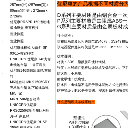
优尼康的产品根据不同材质分为
257mm(长)x257mm(宽)x
·
80mm(高) 盖：272mm x
D系列主要材质是由铝合金一
272mm
P系列主要材质是由阻燃ABS
优尼康RRSPR 150活动地
·
G系列主要材质是由金属板材
板插座盒-誉宜科技
·
营业执照
行业标准：
·
营业执照
该布线系统遵从相关规范BS4678，SS249和IE
该电器配件遵从相关规范BSI363，BS5733，SS
优尼康线槽式-功能片 SP
·
03/15-誉宜科技
技术说明：
UNICORN 优尼康 146方形
·
材质：ABS，聚酰胺和镀锌钢材。
出线地台箱 --- 誉宜科技
强度：出线箱在盖板边缘能承受偶然压力。它
优尼康146圆形出线箱/布线
·
防火性：不易燃。
箱
耐化学性：抗腐蚀。
MK地台箱 MK 91506GRY
防水性：出线箱不适用于液体浸泡方式进行清
·
三格地台箱 地下铺线系统
防护等级：IP20分类等级。安装时请依照安装
MK厂家
MK 91506地台箱 和
什么是预埋式布线系统？
UNICORN优尼康
·
RRSQ250/3地台箱比对照
片--厂家直销
UNICORN优尼康 RUSP
·
250/3 预埋式地台箱