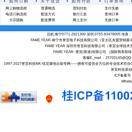
如何订购
关于送货
如何付款
订单查询
网上购物流程
普通物流
货到付款
支付失败
电话订购流程
配送方式
银行汇款
查询订单
大宗团购
配送费用
网上支付
无效订单
总机:南宁0771-2821300 深圳:0755-83478005 传真：
FAME YEAR-南宁市誉宜电子科技有限公司（亚太区东盟营销展示
FAME YEAR-深圳市誉宜科技有限公司（誉宜全球技术
FAME YEAR- 譽宜(香港)有限公司 （国际商务联
客服E_mail ：25703145@Q
1997-2027誉宜科技MK-优尼康地台箱专网——拥有可提供全方位的专业技术符合G
誉宜科技原创
ICP备案号
Whats